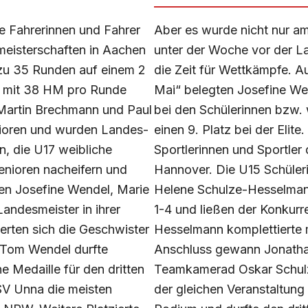
ie Fahrerinnen und Fahrer
Aber es wurde nicht nur a
meisterschaften in Aachen
unter der Woche vor der La
zu 35 Runden auf einem 2
die Zeit für Wettkämpfe. A
 mit 38 HM pro Runde
Mai“ belegten Josefine We
 Martin Brechmann und Paul
bei den Schülerinnen bzw. 
enioren und wurden Landes-
einen 9. Platz bei der Elit
n, die U17 weibliche
Sportlerinnen und Sportler
enioren nacheifern und
Hannover. Die U15 Schüleri
en Josefine Wendel, Marie
Helene Schulze-Hesselman
ndesmeister in ihrer
1-4 und ließen der Konkurr
herten sich die Geschwister
Hesselmann komplettierte mi
 Tom Wendel durfte
Anschluss gewann Jonatha
e Medaille für den dritten
Teamkamerad Oskar Schulze
RSV Unna die meisten
der gleichen Veranstaltun