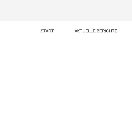
Zum
Post
Inhalt
navigation
springen
START
AKTUELLE BERICHTE