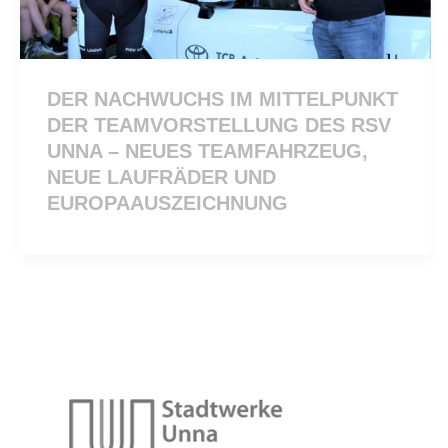
DER NACHWUCHS IM MITTELPUNKT
DER TEAMVORSTELLUNG DES RSV
UNNA – NEUES TEAMFAHRZEUG,
NEUE LAUFRÄDER UND
EUROPAAUSZEICHNUNG