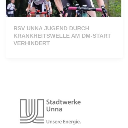
RSV UNNA JUGEND DURCH
KRANKHEITSWELLE AM DM-START
VERHINDERT