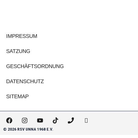
IMPRESSUM
SATZUNG
GESCHÄFTSORDNUNG
DATENSCHUTZ
SITEMAP
F
I
Y
T
P
H
a
n
o
i
h
m
c
s
u
k
o
-
© 2026 RSV UNNA 1968 E.V.
e
t
t
t
n
m