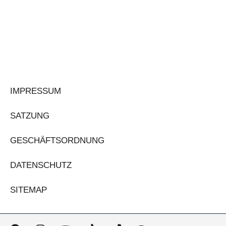
IMPRESSUM
SATZUNG
GESCHÄFTSORDNUNG
DATENSCHUTZ
SITEMAP
F
I
Y
T
P
H