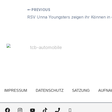
PREVIOUS
IMPRESSUM
DATENSCHUTZ
SATZUNG
AUFNA
F
I
Y
T
P
H