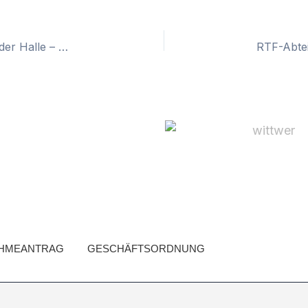
RSV Unna Youngsters zeigen ihr Können in der Halle – Mila Stier, Helene Hawer und Max Koschel überzeugen beim Athletiktest
HMEANTRAG
GESCHÄFTSORDNUNG