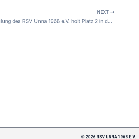
NEXT
RTF-Abteilung des RSV Unna 1968 e.V. holt Platz 2 in der WWBT-Gesamtserie – Starkes Finale in Iserlohn
© 2026 RSV UNNA 1968 E.V.