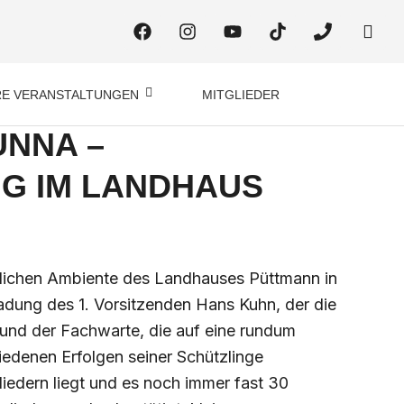
F
I
Y
T
P
H
a
n
o
i
h
m
c
s
u
k
o
-
e
t
t
t
n
m
b
a
u
o
e
a
E VERANSTALTUNGEN
MITGLIEDER
o
g
b
k
i
o
r
e
l
UNNA –
k
a
-
m
o
G IM LANDHAUS
p
e
n
lichen Ambiente des Landhauses Püttmann in
ladung des 1. Vorsitzenden Hans Kuhn, der die
und der Fachwarte, die auf eine rundum
iedenen Erfolgen seiner Schützlinge
liedern liegt und es noch immer fast 30