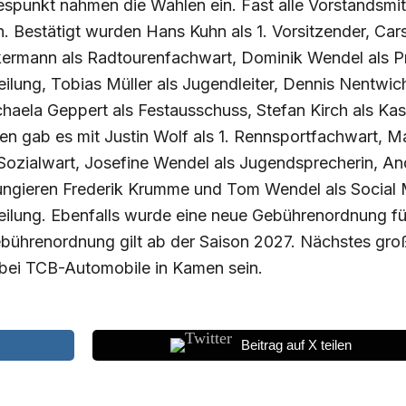
punkt nahmen die Wahlen ein. Fast alle Vorstandsmitg
 Bestätigt wurden Hans Kuhn als 1. Vorsitzender, Cars
kermann als Radtourenfachwart, Dominik Wendel als P
lung, Tobias Müller als Jugendleiter, Dennis Nentwich 
haela Geppert als Festausschuss, Stefan Kirch als Ka
 gab es mit Justin Wolf als 1. Rennsportfachwart, Matt
Sozialwart, Josefine Wendel als Jugendsprecherin, An
ungieren Frederik Krumme und Tom Wendel als Social M
ilung. Ebenfalls wurde eine neue Gebührenordnung für 
ührenordnung gilt ab der Saison 2027. Nächstes groß
bei TCB-Automobile in Kamen sein.
Beitrag auf X teilen