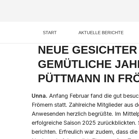
Zum
Post
Inhalt
navigation
springen
START
AKTUELLE BERICHTE
NEUE GESICHTER 
GEMÜTLICHE JA
PÜTTMANN IN FR
Unna.
Anfang Februar fand die gut besu
Frömern statt. Zahlreiche Mitglieder aus 
Anwesenden herzlich begrüßte. Im Mittel
erfolgreiche Saison 2025 zurückblickten. 
berichten. Erfreulich war zudem, dass die