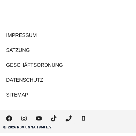
IMPRESSUM
SATZUNG
GESCHÄFTSORDNUNG
DATENSCHUTZ
SITEMAP
F
I
Y
T
P
H
a
n
o
i
h
m
c
s
u
k
o
-
© 2026 RSV UNNA 1968 E.V.
e
t
t
t
n
m