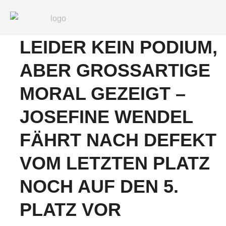
Zum
Post
Inhalt
navigation
springen
LEIDER KEIN PODIUM,
ABER GROSSARTIGE M
ORAL GEZEIGT – J
OSEFINE WENDEL F
ÄHRT NACH DEFEKT V
OM LETZTEN PLATZ N
OCH AUF DEN 5. P
LATZ VOR