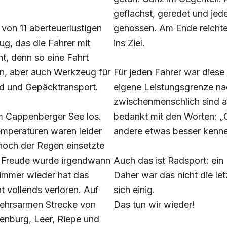
geflachst, geredet und je
von 11 aberteuerlustigen
genossen. Am Ende reichte 
g, das die Fahrer mit
ins Ziel.
nt, denn so eine Fahrt
en, aber auch Werkzeug für
Für jeden Fahrer war diese 
ad und Gepäcktransport.
eigene Leistungsgrenze na
zwischenmenschlich sind al
m Cappenberger See los.
bedankt mit den Worten: „C
emperaturen waren leider
andere etwas besser kenne
noch der Regen einsetzte
r Freude wurde irgendwann
Auch das ist Radsport: ein
 immer wieder hat das
Daher war das nicht die let
t vollends verloren. Auf
sich einig.
kehrsarmen Strecke von
Das tun wir wieder!
enburg, Leer, Riepe und