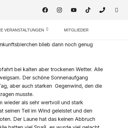
F
I
Y
T
P
H
a
n
o
i
h
m
c
s
u
k
o
-
e
t
t
t
n
m
b
a
u
o
e
a
E VERANSTALTUNGEN
MITGLIEDER
o
g
b
k
i
amen alle erschöpft, aber sehr stolz in
o
r
e
l
Ankunftsbierchen blieb dann noch genug
k
a
-
m
o
p
e
ahrt bei kalten aber trockenen Wetter. Alle
n
weigsam. Der schöne Sonnenaufgang
Tag, aber auch starken Gegenwind, den die
tragen musste.
m wieder als sehr wertvoll und stark
t seinen Teil im Wind geleistet und den
oten. Der Laune hat das keinen Abbruch
lle hatten viel Spaß, es wurde viel gelacht,