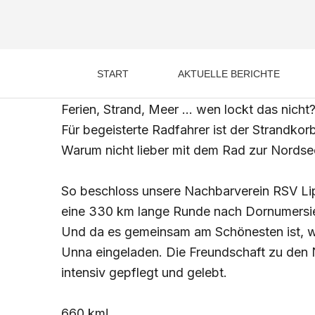
Zum
Post
Inhalt
navigation
EIN TAG ANS MEE
springen
START
AKTUELLE BERICHTE
6. August 2024
Ferien, Strand, Meer … wen lockt das nicht
Für begeisterte Radfahrer ist der Strandkor
Warum nicht lieber mit dem Rad zur Nordse
So beschloss unsere Nachbarverein RSV L
eine 330 km lange Runde nach Dornumersie
Und da es gemeinsam am Schönesten ist, 
Unna eingeladen. Die Freundschaft zu den
intensiv gepflegt und gelebt.
660 km!